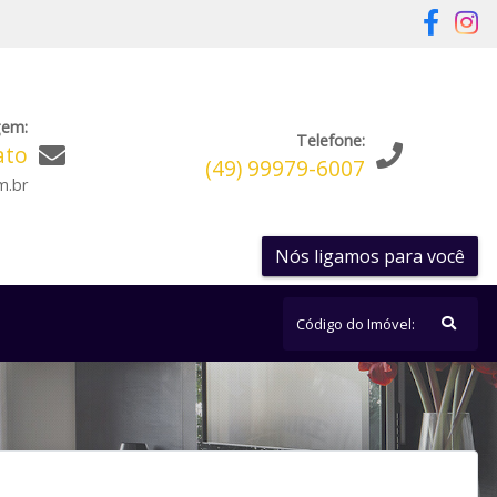
gem:
Telefone:
ato
(49) 99979-6007
m.br
Nós ligamos para você