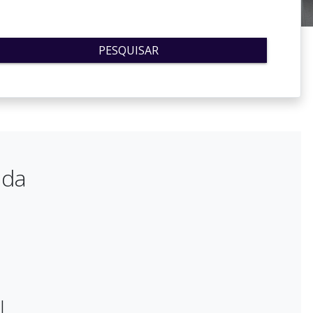
PESQUISAR
ada
L